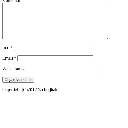
Komentar
Ime
*
Email
*
Web stranica
Copyright (C)2012 Za boljitak