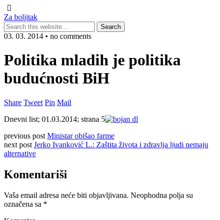
Za boljitak
03. 03. 2014 • no comments
Politika mladih je politika
budućnosti BiH
Share
Tweet
Pin
Mail
Dnevni list; 01.03.2014; strana 5
previous post
Ministar obišao farme
next post
Jerko Ivanković L.: Zaštita života i zdravlja ljudi nemaju
alternative
Komentariši
Vaša email adresa neće biti objavljivana.
Neophodna polja su
označena sa
*