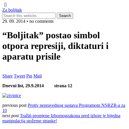
Za boljitak
29. 09. 2014 • no comments
“Boljitak” postao simbol
otpora represiji, diktaturi i
aparatu prisile
Share
Tweet
Pin
Mail
Dnevni list,
29.9.2014 strana 12
previous post
Protiv nepravednog sustava Programom NSRZB-a za
10
next post
Tražiti promjene Izbornogzakona pred izbore je bijedna
manipulacija stožerne stranke!