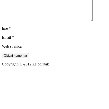
Ime
*
Email
*
Web stranica
Copyright (C)2012 Za boljitak