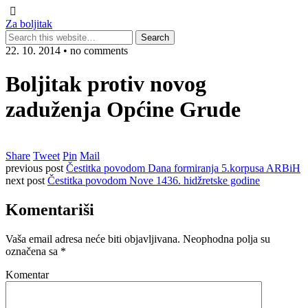
Za boljitak
22. 10. 2014 • no comments
Boljitak protiv novog
zaduženja Općine Grude
Share
Tweet
Pin
Mail
previous post
Čestitka povodom Dana formiranja 5.korpusa ARBiH
next post
Čestitka povodom Nove 1436. hidžretske godine
Komentariši
Vaša email adresa neće biti objavljivana.
Neophodna polja su
označena sa
*
Komentar