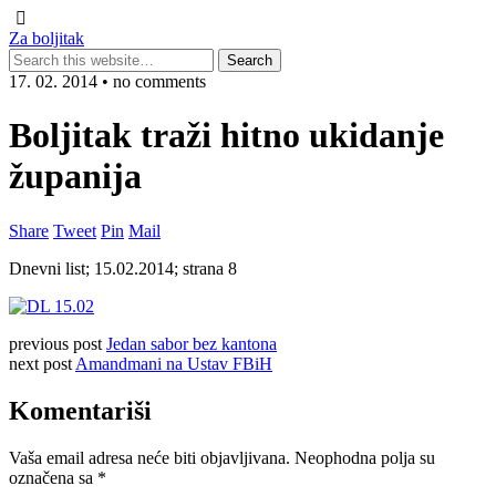
Za boljitak
17. 02. 2014 • no comments
Boljitak traži hitno ukidanje
županija
Share
Tweet
Pin
Mail
Dnevni list; 15.02.2014; strana 8
previous post
Jedan sabor bez kantona
next post
Amandmani na Ustav FBiH
Komentariši
Vaša email adresa neće biti objavljivana.
Neophodna polja su
označena sa
*