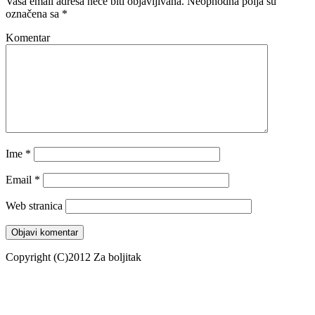
Vaša email adresa neće biti objavljivana.
Neophodna polja su
označena sa
*
Komentar
Ime
*
Email
*
Web stranica
Copyright (C)2012 Za boljitak