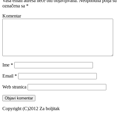
Vaša email adresa neće biti objavljivana.
Neophodna polja su
označena sa
*
Komentar
Ime
*
Email
*
Web stranica
Copyright (C)2012 Za boljitak