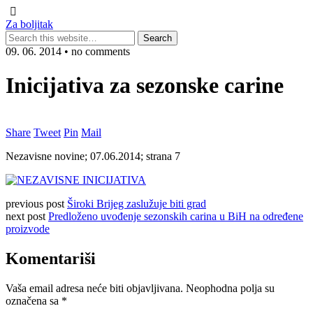
Za boljitak
09. 06. 2014 • no comments
Inicijativa za sezonske carine
Share
Tweet
Pin
Mail
Nezavisne novine; 07.06.2014; strana 7
previous post
Široki Brijeg zaslužuje biti grad
next post
Predloženo uvođenje sezonskih carina u BiH na određene
proizvode
Komentariši
Vaša email adresa neće biti objavljivana.
Neophodna polja su
označena sa
*