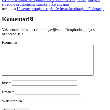
srijedu u prostorijama stranke u Živinicama
next post
Ustavne promjene riješit će hrvatsko pitanje u Federaciji
Komentariši
Vaša email adresa neće biti objavljivana.
Neophodna polja su
označena sa
*
Komentar
Ime
*
Email
*
Web stranica