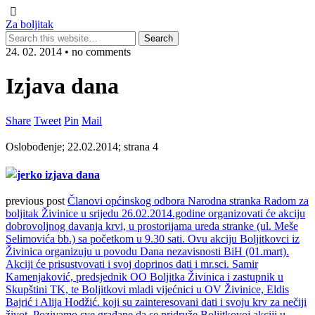
Za boljitak
24. 02. 2014 • no comments
Izjava dana
Share
Tweet
Pin
Mail
Oslobođenje; 22.02.2014; strana 4
previous post
Članovi općinskog odbora Narodna stranka Radom za
boljitak Živinice u srijedu 26.02.2014.godine organizovati će akciju
dobrovoljnog davanja krvi, u prostorijama ureda stranke (ul. Meše
Selimovića bb.) sa početkom u 9.30 sati. Ovu akciju Boljitkovci iz
Živinica organizuju u povodu Dana nezavisnosti BiH (01.mart).
Akciji će prisustvovati i svoj doprinos dati i mr.sci. Samir
Kamenjaković, predsjednik OO Boljitka Živinica i zastupnik u
Skupštini TK, te Boljitkovi mladi vijećnici u OV Živinice, Eldis
Bajrić i Alija Hodžić. koji su zainteresovani dati i svoju krv za nečiji
život. Pozivamo sve građane da se pridruže Boljitkovoj akciji u