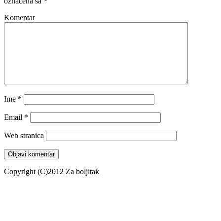
označena sa
*
Komentar
Ime
*
Email
*
Web stranica
Copyright (C)2012 Za boljitak