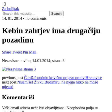
Za boljitak
14. 01. 2014 • no comments
Kebin zahtjev ima drugačiju
pozadinu
Share
Tweet
Pin
Mail
Nezavisne novine; 14.01.2014; strana 3
previous post
Čardžić podnio krivičnu prijavu protiv Hrenovice
next post
Nisam šef Živku Budimiru, na njega nitko ne može
utjecati
Komentariši
Vaša email adresa neće biti objavljivana.
Neophodna polja su