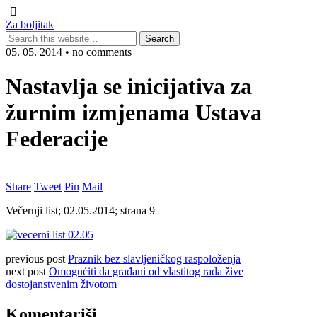
Za boljitak
05. 05. 2014 • no comments
Nastavlja se inicijativa za
žurnim izmjenama Ustava
Federacije
Share
Tweet
Pin
Mail
Večernji list; 02.05.2014; strana 9
previous post
Praznik bez slavljeničkog raspoloženja
next post
Omogućiti da građani od vlastitog rada žive
dostojanstvenim životom
Komentariši