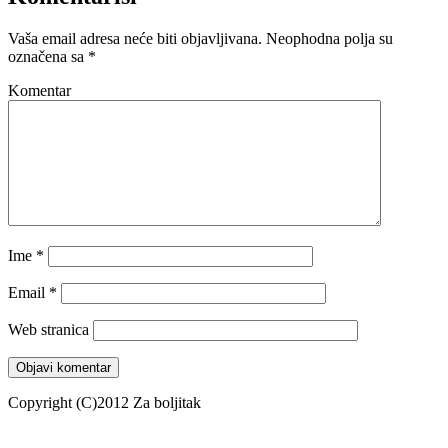
Vaša email adresa neće biti objavljivana.
Neophodna polja su
označena sa
*
Komentar
Ime
*
Email
*
Web stranica
Copyright (C)2012 Za boljitak