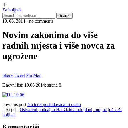
Za boljitak
19. 06. 2014 • no comments
Novim zakonima do više
radnih mjesta i više novca za
ugrožene
Share
Tweet
Pin
Mail
Dnevni list; 19.06.2014; strana 8
previous post
Na teret poslodavaca tri odsto
next post
Ostvareni poticaji u Hadžićima uduplani, moguć još veći
boljitak
Komentariši