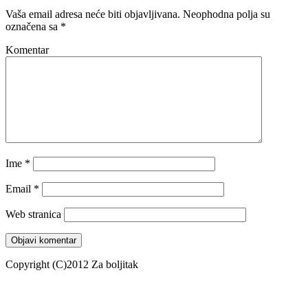
Vaša email adresa neće biti objavljivana.
Neophodna polja su
označena sa
*
Komentar
Ime
*
Email
*
Web stranica
Copyright (C)2012 Za boljitak