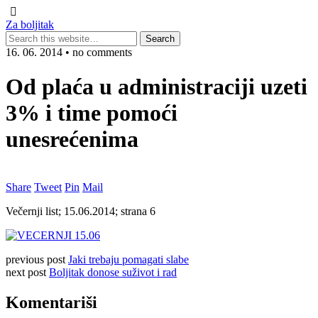
Za boljitak
16. 06. 2014 • no comments
Od plaća u administraciji uzeti
3% i time pomoći
unesrećenima
Share
Tweet
Pin
Mail
Večernji list; 15.06.2014; strana 6
previous post
Jaki trebaju pomagati slabe
next post
Boljitak donose suživot i rad
Komentariši