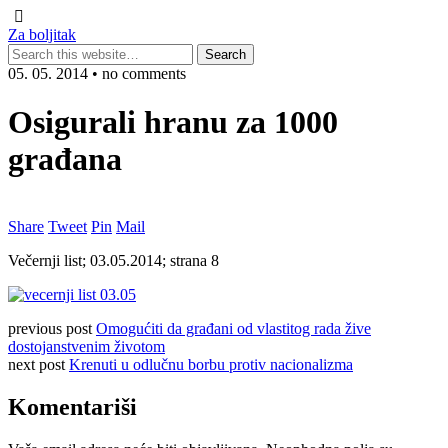
Za boljitak
05. 05. 2014 • no comments
Osigurali hranu za 1000
građana
Share
Tweet
Pin
Mail
Večernji list; 03.05.2014; strana 8
previous post
Omogućiti da građani od vlastitog rada žive
dostojanstvenim životom
next post
Krenuti u odlučnu borbu protiv nacionalizma
Komentariši