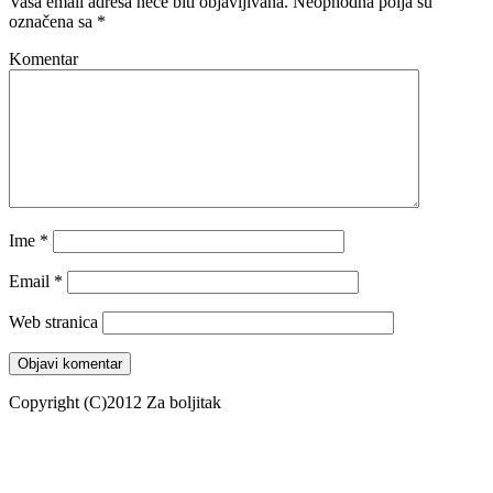
Vaša email adresa neće biti objavljivana.
Neophodna polja su
označena sa
*
Komentar
Ime
*
Email
*
Web stranica
Copyright (C)2012 Za boljitak