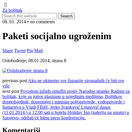
Za boljitak
08. 01. 2014 • no comments
Paketi socijalno ugroženim
Share
Tweet
Pin
Mail
Oslobođenje; 08.01.2014; strana 8
previous post
Ako ne ukinemo sve županije siromašnih će biti sve
više
next post
Povodom lažnih optužbi protiv Narodne stranke Radom za
boljitak, koje su jutros plasirane u pojedinim medijima, Boljitkov
dopredsjednik, dopremijer i ministar poljoprivrede, vodoprivrede i
šumarstva u Vladi FBiH, Jerko Ivanković Lijanović danas
(11.01.2014.) u 12.00 sati u hotelu Holiday Inn (galerija na spratu) u
Sarajevu, održati će hitnu press konferenciju.
Komentariši