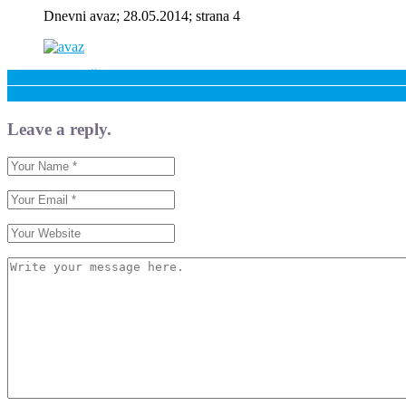
Dnevni avaz; 28.05.2014; strana 4
Previous: Ilija Šljivić: Potrebna hitna izgradnja i čišćenje lokava za 
Next: Poduzimaju se mjere da raseljeni ne dočekaju zimu bez krova 
Leave a reply.