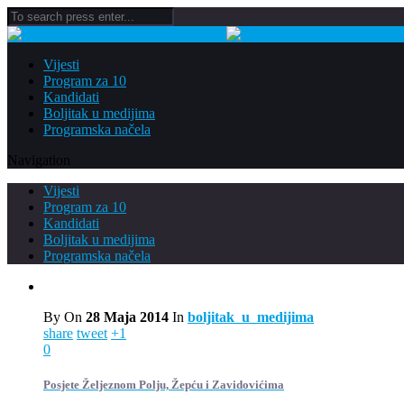
Vijesti
Program za 10
Kandidati
Boljitak u medijima
Programska načela
Navigation
Vijesti
Program za 10
Kandidati
Boljitak u medijima
Programska načela
By
On
28 Maja 2014
In
boljitak_u_medijima
share
tweet
+1
0
Posjete Željeznom Polju, Žepću i Zavidovićima