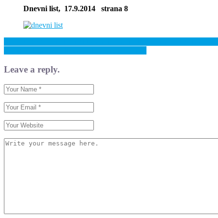
Dnevni list, 17.9.2014 strana 8
Previous: Provesti deset ključnih mjera, među kojima je i ukidanje žu
Next: Boljitak ne odustaje od svojeg programa
Leave a reply.