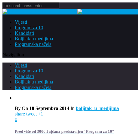
Vijesti
Program za 10
Kandidati
Boljitak u medijima
Programska načela
Navigation
Vijesti
Program za 10
Kandidati
Boljitak u medijima
Programska načela
By
On
18 Septembra 2014
In
boljitak_u_medijima
share
tweet
+1
0
Pred više od 3000 Jajčana predstavljen “Program za 10”