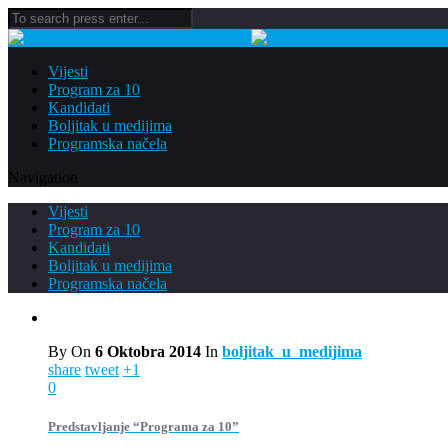
Vijesti
Program za 10
Kandidati
Boljitak u medijima
Programska načela
Navigation
Vijesti
Program za 10
Kandidati
Boljitak u medijima
Programska načela
By
On
6 Oktobra 2014
In
boljitak_u_medijima
share
tweet
+1
0
Predstavljanje “Programa za 10”