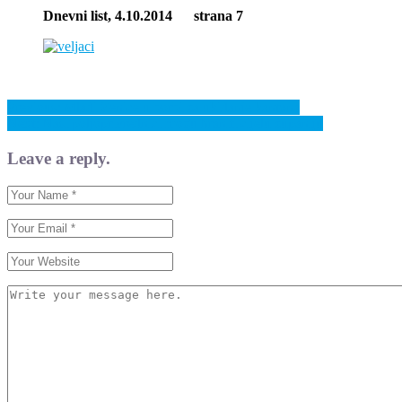
Dnevni list,
4.10.2014 strana
7
Previous: Mladi Zenice u borbi za ukidanje kantona
Next: Naši poljoprivrednici mogu hraniti cijelu županiju
Leave a reply.