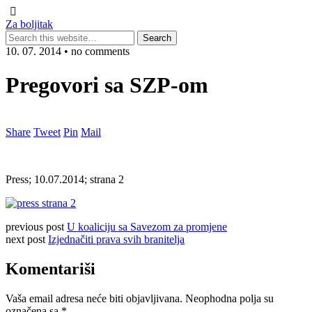
Za boljitak
10. 07. 2014 • no comments
Pregovori sa SZP-om
Share
Tweet
Pin
Mail
Press; 10.07.2014; strana 2
previous post
U koaliciju sa Savezom za promjene
next post
Izjednačiti prava svih branitelja
Komentariši
Vaša email adresa neće biti objavljivana.
Neophodna polja su
označena sa
*