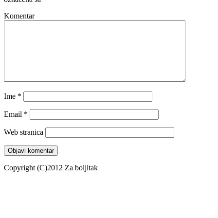
Komentar
Ime
*
Email
*
Web stranica
Copyright (C)2012 Za boljitak