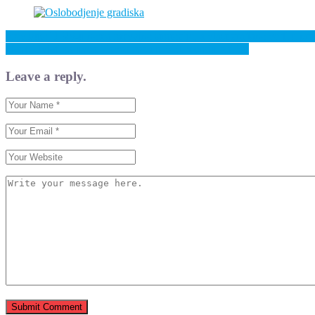
Previous: U RS-u nema razvojne strategije, a vlast građane vodi u pro
Next: Uvjeti za uvoz i izvoz roba u BiH moraju biti isti
Leave a reply.