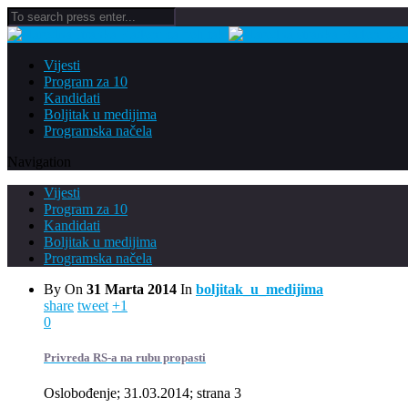
Vijesti
Program za 10
Kandidati
Boljitak u medijima
Programska načela
Navigation
Vijesti
Program za 10
Kandidati
Boljitak u medijima
Programska načela
By
On
31 Marta 2014
In
boljitak_u_medijima
share
tweet
+1
0
Privreda RS-a na rubu propasti
Oslobođenje; 31.03.2014; strana 3