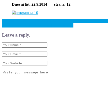
Dnevni list,
22.9.2014 strana 12
Previous: Osigurali smo milijunska sredstva za smanjenje siromaštva
Next: Žene i mladi su glavni pokretači društva
Leave a reply.