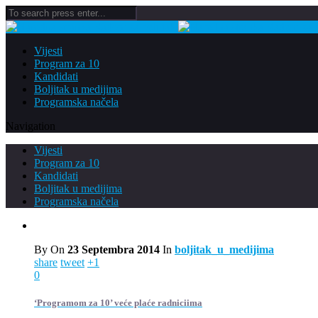
Vijesti
Program za 10
Kandidati
Boljitak u medijima
Programska načela
Navigation
Vijesti
Program za 10
Kandidati
Boljitak u medijima
Programska načela
By
On
23 Septembra 2014
In
boljitak_u_medijima
share
tweet
+1
0
‘Programom za 10’ veće plaće radniciima