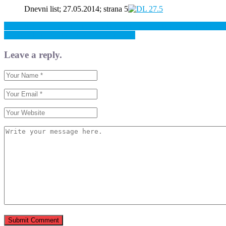
Dnevni list; 27.05.2014; strana 5
Previous: Izbori za Europski parlament poziv građanima BiH na pažn
Next: Poljoprivrednici u ZDK, niste sami
Leave a reply.