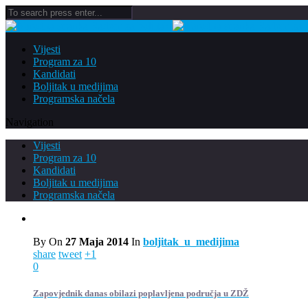
Vijesti
Program za 10
Kandidati
Boljitak u medijima
Programska načela
Navigation
Vijesti
Program za 10
Kandidati
Boljitak u medijima
Programska načela
By
On
27 Maja 2014
In
boljitak_u_medijima
share
tweet
+1
0
Zapovjednik danas obilazi poplavljena područja u ZDŽ