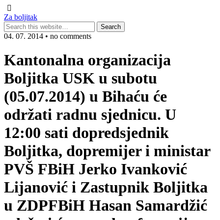
Za boljitak
04. 07. 2014 • no comments
Kantonalna organizacija
Boljitka USK u subotu
(05.07.2014) u Bihaću će
održati radnu sjednicu. U
12:00 sati dopredsjednik
Boljitka, dopremijer i ministar
PVŠ FBiH Jerko Ivanković
Lijanović i Zastupnik Boljitka
u ZDPFBiH Hasan Samardžić