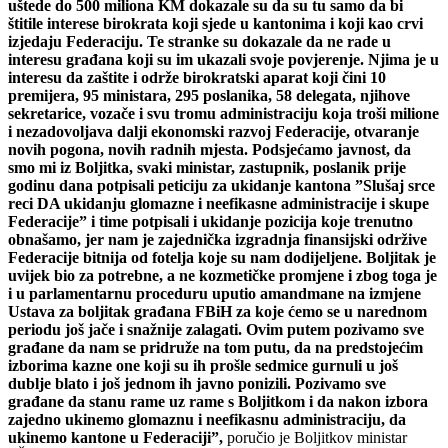
uštede do 500 miliona KM dokazale su da su tu samo da bi
štitile interese birokrata koji sjede u kantonima i koji kao crvi
izjedaju Federaciju. Te stranke su dokazale da ne rade u
interesu građana koji su im ukazali svoje povjerenje. Njima je u
interesu da zaštite i održe birokratski aparat koji čini 10
premijera, 95 ministara, 295 poslanika, 58 delegata, njihove
sekretarice, vozače i svu tromu administraciju koja troši milione
i nezadovoljava dalji ekonomski razvoj Federacije, otvaranje
novih pogona, novih radnih mjesta. Podsjećamo javnost, da
smo mi iz Boljitka, svaki ministar, zastupnik, poslanik prije
godinu dana potpisali peticiju za ukidanje kantona ”Slušaj srce
reci DA ukidanju glomazne i neefikasne administracije i skupe
Federacije” i time potpisali i ukidanje pozicija koje trenutno
obnašamo, jer nam je zajednička izgradnja finansijski održive
Federacije bitnija od fotelja koje su nam dodijeljene. Boljitak je
uvijek bio za potrebne, a ne kozmetičke promjene i zbog toga je
i u parlamentarnu proceduru uputio amandmane na izmjene
Ustava za boljitak građana FBiH za koje ćemo se u narednom
periodu još jače i snažnije zalagati. Ovim putem pozivamo sve
građane da nam se pridruže na tom putu, da na predstojećim
izborima kazne one koji su ih prošle sedmice gurnuli u još
dublje blato i još jednom ih javno ponizili. Pozivamo sve
građane da stanu rame uz rame s Boljitkom i da nakon izbora
zajedno ukinemo glomaznu i neefikasnu administraciju, da
ukinemo kantone u Federaciji”,
poručio je Boljitkov ministar