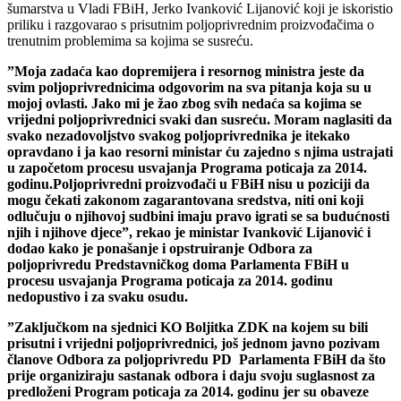
šumarstva u Vladi FBiH, Jerko Ivanković Lijanović koji je iskoristio
priliku i razgovarao s prisutnim poljoprivrednim proizvođačima o
trenutnim problemima sa kojima se susreću.
”Moja zadaća kao dopremijera i resornog ministra jeste da
svim poljoprivrednicima odgovorim na sva pitanja koja su u
mojoj ovlasti. Jako mi je žao zbog svih nedaća sa kojima se
vrijedni poljoprivrednici svaki dan susreću. Moram naglasiti da
svako nezadovoljstvo svakog poljoprivrednika je itekako
opravdano i ja kao resorni ministar ću zajedno s njima ustrajati
u započetom procesu usvajanja Programa poticaja za 2014.
godinu.
Poljoprivredni proizvođači u FBiH nisu u poziciji da
mogu čekati zakonom zagarantovana sredstva, niti oni koji
odlučuju o njihovoj sudbini imaju pravo igrati se sa budućnosti
njih i njihove djece”,
rekao je ministar Ivanković Lijanović i
dodao kako je ponašanje i opstruiranje Odbora za
poljoprivredu Predstavničkog doma Parlamenta FBiH u
procesu usvajanja Programa poticaja za 2014. godinu
nedopustivo i za svaku osudu.
”
Zaključkom na sjednici KO Boljitka ZDK na kojem su bili
prisutni i vrijedni poljoprivrednici, još jednom javno pozivam
članove Odbora za poljoprivredu PD Parlamenta FBiH da što
prije organiziraju sastanak odbora i daju svoju suglasnost za
predloženi Program poticaja za 2014. godinu jer su obaveze