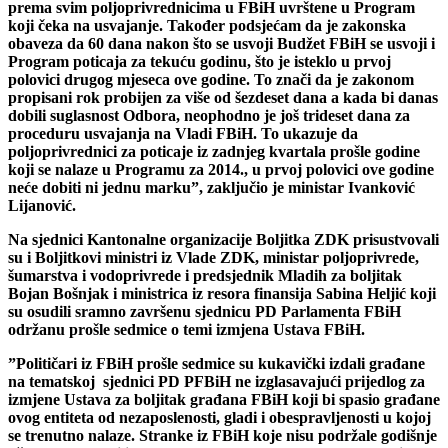
prema svim poljoprivrednicima u FBiH uvrštene u Program
koji čeka na usvajanje. Također podsjećam da je zakonska
obaveza da 60 dana nakon što se usvoji Budžet FBiH se usvoji i
Program poticaja za tekuću godinu, što je isteklo u prvoj
polovici drugog mjeseca ove godine. To znači da je zakonom
propisani rok probijen za više od šezdeset dana a kada bi danas
dobili suglasnost Odbora, neophodno je još trideset dana za
proceduru usvajanja na Vladi FBiH. To ukazuje da
poljoprivrednici za poticaje iz zadnjeg kvartala prošle godine
koji se nalaze u Programu za 2014., u prvoj polovici ove godine
neće dobiti ni jednu marku”
,
zaključio je ministar Ivanković
Lijanović.
Na sjednici Kantonalne organizacije Boljitka ZDK prisustvovali
su i Boljitkovi ministri iz Vlade ZDK, ministar poljoprivrede,
šumarstva i vodoprivrede i predsjednik Mladih za boljitak
Bojan Bošnjak i ministrica iz resora finansija Sabina Heljić koji
su osudili sramno završenu sjednicu PD Parlamenta FBiH
održanu prošle sedmice o temi izmjena Ustava FBiH.
”
P
olitičari iz FBiH prošle sedmice su kukavički izdali građane
na tematskoj sjednici PD PFBiH ne izglasavajući prijedlog za
izmjene Ustava za boljitak građana FBiH koji bi spasio građane
ovog entiteta od nezaposlenosti, gladi i obespravljenosti u kojoj
se trenutno nalaze. Stranke iz FBiH koje nisu podržale godišnje