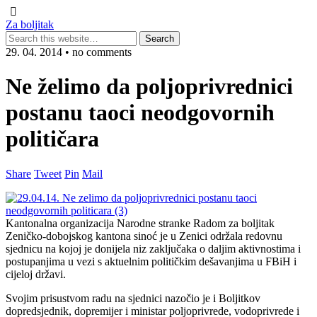
Za boljitak
29. 04. 2014 • no comments
Ne želimo da poljoprivrednici
postanu taoci neodgovornih
političara
Share
Tweet
Pin
Mail
Kantonalna organizacija Narodne stranke Radom za boljitak
Zeničko-dobojskog kantona sinoć je u Zenici održala redovnu
sjednicu na kojoj je donijela niz zaključaka o daljim aktivnostima i
postupanjima u vezi s aktuelnim političkim dešavanjima u FBiH i
cijeloj državi.
Svojim prisustvom radu na sjednici nazočio je i Boljitkov
dopredsjednik, dopremijer i ministar poljoprivrede, vodoprivrede i