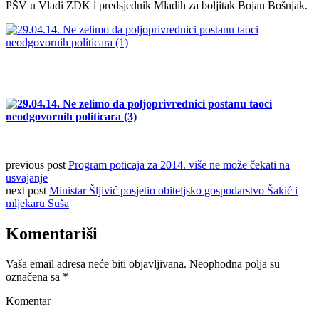
PŠV u Vladi ZDK i predsjednik Mladih za boljitak Bojan Bošnjak.
previous post
Program poticaja za 2014. više ne može čekati na
usvajanje
next post
Ministar Šljivić posjetio obiteljsko gospodarstvo Šakić i
mljekaru Suša
Komentariši
Vaša email adresa neće biti objavljivana.
Neophodna polja su
označena sa
*
Komentar