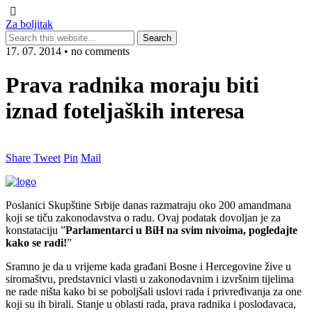
Za boljitak
17. 07. 2014 • no comments
Prava radnika moraju biti
iznad foteljaških interesa
Share
Tweet
Pin
Mail
Poslanici Skupštine Srbije danas razmatraju oko 200 amandmana
koji se tiču zakonodavstva o radu. Ovaj podatak dovoljan je za
konstataciju ”
Parlamentarci u BiH na svim nivoima, pogledajte
kako se radi!
”
Sramno je da u vrijeme kada građani Bosne i Hercegovine žive u
siromaštvu, predstavnici vlasti u zakonodavnim i izvršnim tijelima
ne rade ništa kako bi se poboljšali uslovi rada i privređivanja za one
koji su ih birali. Stanje u oblasti rada, prava radnika i poslodavaca,