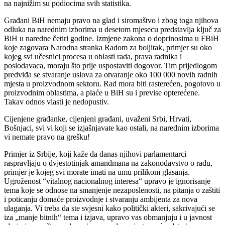
na najnižim su podiocima svih statistika.
Građani BiH nemaju pravo na glad i siromaštvo i zbog toga njihova
odluka na narednim izborima u desetom mjesecu predstavlja ključ za
BiH u naredne četiri godine. Izmjene zakona o doprinosima u FBiH
koje zagovara Narodna stranka Radom za boljitak, primjer su oko
kojeg svi učesnici procesa u oblasti rada, prava radnika i
poslodavaca, moraju što prije uspostaviti dogovor. Tim prijedlogom
predviđa se stvaranje uslova za otvaranje oko 100 000 novih radnih
mjesta u proizvodnom sektoru. Rad mora biti rasterećen, pogotovo u
proizvodnim oblastima, a plaće u BiH su i previse opterećene.
Takav odnos vlasti je nedopustiv.
Cijenjene građanke, cijenjeni građani, uvaženi Srbi, Hrvati,
Bošnjaci, svi vi koji se izjašnjavate kao ostali, na narednim izborima
vi nemate pravo na grešku!
Primjer iz Srbije, koji kaže da danas njihovi parlamentarci
raspravljaju o dvjestotinjak amandmana na zakonodavstvo o radu,
primjer je kojeg svi morate imati na umu prilikom glasanja.
Ugroženost “vitalnog nacionalnog interesa“ upravo je ignorisanje
tema koje se odnose na smanjenje nezaposlenosti, na pitanja o zaštiti
i poticanju domaće proizvodnje i stvaranju ambijenta za nova
ulaganja. Vi treba da ste svjesni kako politički akteri, sakrivajući se
iza „manje bitnih“ tema i izjava, upravo vas obmanjuju i u javnost