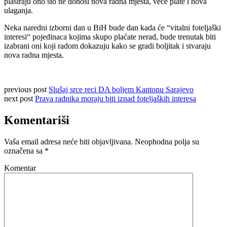
plasiraju ono što ne donosi nova radna mjesta, veće plate i nova
ulaganja.
Neka naredni izborni dan u BiH bude dan kada će “vitalni foteljaški
interesi“ pojedinaca kojima skupo plaćate nerad, bude trenutak biti
izabrani oni koji radom dokazuju kako se gradi boljitak i stvaraju
nova radna mjesta.
previous post
Slušaj srce reci DA boljem Kantonu Sarajevo
next post
Prava radnika moraju biti iznad foteljaških interesa
Komentariši
Vaša email adresa neće biti objavljivana.
Neophodna polja su
označena sa
*
Komentar