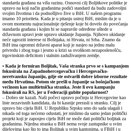
standarda građana na višu razinu. Osnovni cilj Boljitkove politike je
upravo na koji način građanima podići standard da budu zadovoljni
svojim životima i da podnošljivo žive u BiH. U našem programu
imamo 10 prioriteta. Kada je u pitanju ustroj BiH, mislim da je u
ovom momentu najracionalnije rješenje koje bi dovelo do povećanja
standarda građana i kojim bi se napravile određene uštede u
državnom upravi jeste upravo ukidanje županija. Njihovo ukidanje
neće ugroziti interese ni Bošnjaka, ni Hrvata, ni Srba. Znamo da
BiH ima ogromni državni aparat koji je nasjeo na jednu malu
privredu i zbog toga i jesmo u krizi sa ovolikom nezaposlenošću,
trgovinskim deficitom i stalnim zaduživanjem zemlje.
• Kada je formiran Boljitak, Vaša stranka prvo se s kampanjom
fokusirala na Zapadnohercegovačku i Hercegovačko-
neretvansku županiju, gdje ste ostvarili dobre izborne rezultate
među Hrvatima. Potom ste prešli u županije sa bošnjačkom
većinom kao multietnička stranka. Jeste li ovu kampanju
fokusirali na RS, jer u Federaciji gubite popularnost?
– Dobro ste kazali. Naši počeci upravo počinju iz Hercegovine kao
liste nezavisnih kandidata, da bi kasnije prerasli u stranku. Cilj je
upravo bio cijela BiH. U Republiku Srpsku smo do sada ulagali i
nikada od toga nećemo odustati, jer mislimo da samo jedan politički
projekt koji je zaposjeo cijelu BiH ne može dati politički boljitak za
građanima. Nijedna stranka u BiH nema svoje zastupnike u svim
dijelovima kao što to ima Boljitak u svim kantonima, u FBiH i u