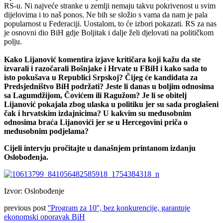
RS-u. Ni najveće stranke u zemlji nemaju takvu pokrivenost u svim
dijelovima i to naš ponos. Ne bih se složio s vama da nam je pala
popularnost u Federaciji. Uostalom, to će izbori pokazati. RS za nas
je osnovni dio BiH gdje Boljitak i dalje želi djelovati na političkom
polju.
Kako Lijanović komentira izjave kritičara koji kažu da ste
izvarali i razočarali Bošnjake i Hrvate u FBiH i kako sada to
isto pokušava u Republici Srpskoj? Čijeg će kandidata za
Predsjedništvo BiH podržati? Jeste li danas u boljim odnosima
sa Lagumdžijom, Čovićem ili Ragužom? Je li se obitelj
Lijanović pokajala zbog ulaska u politiku jer su sada proglašeni
čak i hrvatskim izdajnicima? U kakvim su međusobnim
odnosima braća Lijanovići jer se u Hercegovini priča o
međusobnim podjelama?
Cijeli intervju pročitajte u današnjem printanom izdanju
Oslobođenja.
Izvor: Oslobođenje
previous post
''Program za 10'', bez konkurencije, garantuje
ekonomski oporavak BiH