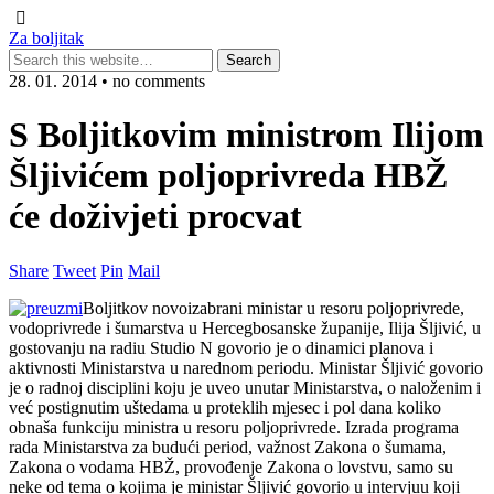
Za boljitak
28. 01. 2014 • no comments
S Boljitkovim ministrom Ilijom
Šljivićem poljoprivreda HBŽ
će doživjeti procvat
Share
Tweet
Pin
Mail
Boljitkov novoizabrani ministar u resoru poljoprivrede,
vodoprivrede i šumarstva u Hercegbosanske županije, Ilija Šljivić, u
gostovanju na radiu Studio N govorio je o dinamici planova i
aktivnosti Ministarstva u narednom periodu. Ministar Šljivić govorio
je o radnoj disciplini koju je uveo unutar Ministarstva, o naloženim i
već postignutim uštedama u proteklih mjesec i pol dana koliko
obnaša funkciju ministra u resoru poljoprivrede. Izrada programa
rada Ministarstva za budući period, važnost Zakona o šumama,
Zakona o vodama HBŽ, provođenje Zakona o lovstvu, samo su
neke od tema o kojima je ministar Šljivić govorio u intervjuu koji