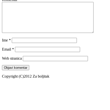
Ime
*
Email
*
Web stranica
Copyright (C)2012 Za boljitak