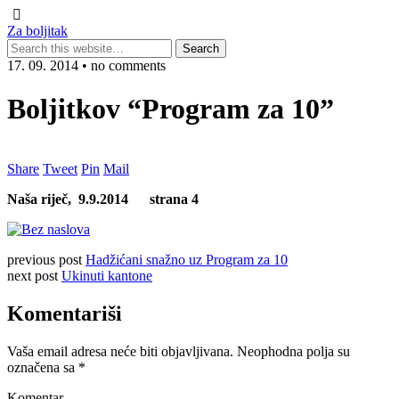
Za boljitak
17. 09. 2014 • no comments
Boljitkov “Program za 10”
Share
Tweet
Pin
Mail
Naša riječ, 9.9.2014 strana 4
previous post
Hadžićani snažno uz Program za 10
next post
Ukinuti kantone
Komentariši
Vaša email adresa neće biti objavljivana.
Neophodna polja su
označena sa
*
Komentar