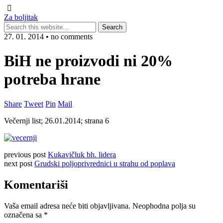
Za boljitak
27. 01. 2014 • no comments
BiH ne proizvodi ni 20%
potreba hrane
Share
Tweet
Pin
Mail
Večernji list; 26.01.2014; strana 6
previous post
Kukavičluk bh. lidera
next post
Grudski poljoprivrednici u strahu od poplava
Komentariši
Vaša email adresa neće biti objavljivana.
Neophodna polja su
označena sa
*