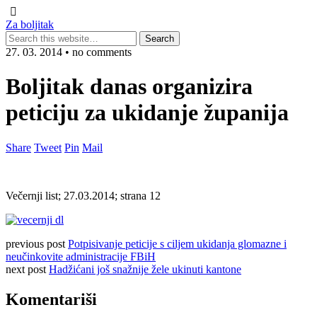
Za boljitak
27. 03. 2014 • no comments
Boljitak danas organizira
peticiju za ukidanje županija
Share
Tweet
Pin
Mail
Večernji list; 27.03.2014; strana 12
previous post
Potpisivanje peticije s ciljem ukidanja glomazne i
neučinkovite administracije FBiH
next post
Hadžićani još snažnije žele ukinuti kantone
Komentariši