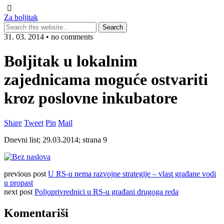
Za boljitak
31. 03. 2014 • no comments
Boljitak u lokalnim
zajednicama moguće ostvariti
kroz poslovne inkubatore
Share
Tweet
Pin
Mail
Dnevni list; 29.03.2014; strana 9
previous post
U RS-u nema razvojne strategije – vlast građane vodi
u propast
next post
Poljoprivrednici u RS-u građani drugoga reda
Komentariši