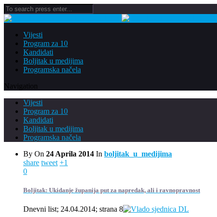
Vijesti
Program za 10
Kandidati
Boljitak u medijima
Programska načela
Navigation
Vijesti
Program za 10
Kandidati
Boljitak u medijima
Programska načela
By
On
24 Aprila 2014
In
boljitak_u_medijima
share
tweet
+1
0
Boljitak: Ukidanje županija put za napredak, ali i ravnopravnost
Dnevni list; 24.04.2014; strana 8