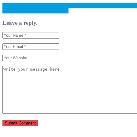
Previous: Podržavamo ukidanje kantona jer su nam uštede i interesi gr
Next: Uštede od 500 milijuna KM
Leave a reply.