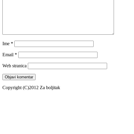
Ime
*
Email
*
Web stranica
Copyright (C)2012 Za boljitak