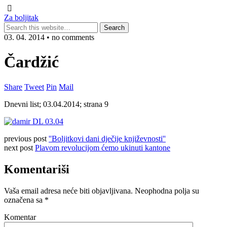
Za boljitak
03. 04. 2014 • no comments
Čardžić
Share
Tweet
Pin
Mail
Dnevni list; 03.04.2014; strana 9
previous post
''Boljitkovi dani dječije književnosti''
next post
Plavom revolucijom ćemo ukinuti kantone
Komentariši
Vaša email adresa neće biti objavljivana.
Neophodna polja su
označena sa
*
Komentar