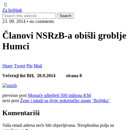
Za boljitak
23. 09. 2014 • no comments
Članovi NSRzB-a obišli groblje
Humci
Share
Tweet
Pin
Mail
Večernji list BH,
20.9.2014 strana 8
previous post
Moguće uštedjeti 500 miliona KM
next post
Žene i mladi su dvije pokretačke snage ‘Boljitka’
Komentariši
Vaša email adresa neće biti objavljivana.
Neophodna polja su