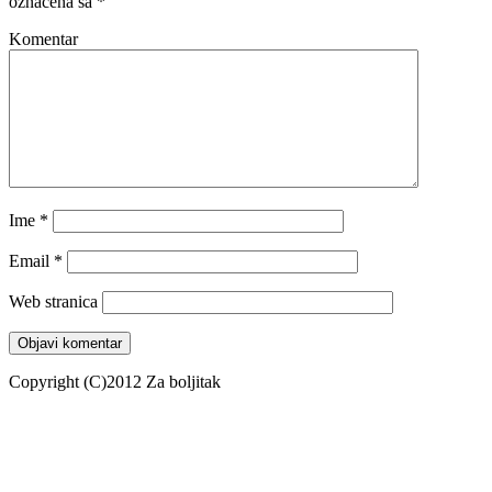
označena sa
*
Komentar
Ime
*
Email
*
Web stranica
Copyright (C)2012 Za boljitak