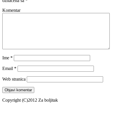
označena sa
*
Komentar
Ime
*
Email
*
Web stranica
Copyright (C)2012 Za boljitak