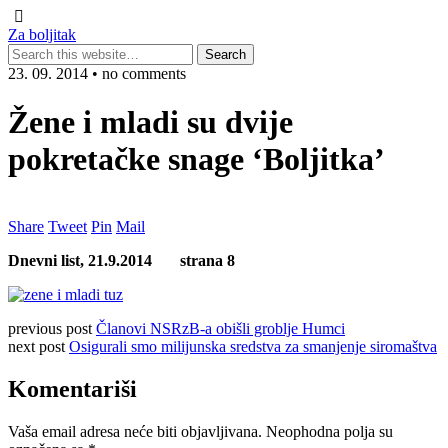
Za boljitak
23. 09. 2014 • no comments
Žene i mladi su dvije
pokretačke snage ‘Boljitka’
Share
Tweet
Pin
Mail
Dnevni list,
21.9.2014 strana 8
previous post
Članovi NSRzB-a obišli groblje Humci
next post
Osigurali smo milijunska sredstva za smanjenje siromaštva
Komentariši
Vaša email adresa neće biti objavljivana.
Neophodna polja su