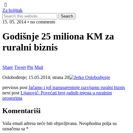
Za boljitak
15. 05. 2014 • no comments
Godišnje 25 miliona KM za
ruralni biznis
Share
Tweet
Pin
Mail
Oslobođenje; 15.05.2014; strana 20
previous post
Jačamo i još transparentnije razvijamo ruralni biznis
next post
Lijanović: Povećati broj radnih mjesta u ruralnim
prostorima
Komentariši
Vaša email adresa neće biti objavljivana.
Neophodna polja su
označena sa
*