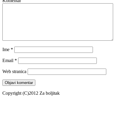
Komentar
Ime
*
Email
*
Web stranica
Copyright (C)2012 Za boljitak