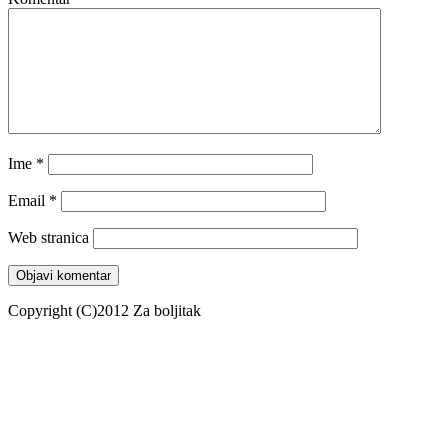
Ime
*
Email
*
Web stranica
Copyright (C)2012 Za boljitak