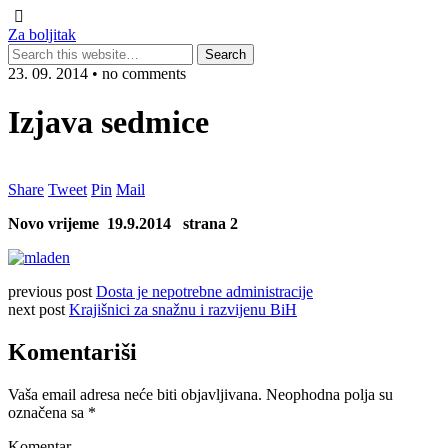
Za boljitak
23. 09. 2014 • no comments
Izjava sedmice
Share
Tweet
Pin
Mail
Novo vrijeme 19.9.2014 strana 2
previous post
Dosta je nepotrebne administracije
next post
Krajišnici za snažnu i razvijenu BiH
Komentariši
Vaša email adresa neće biti objavljivana.
Neophodna polja su
označena sa
*
Komentar