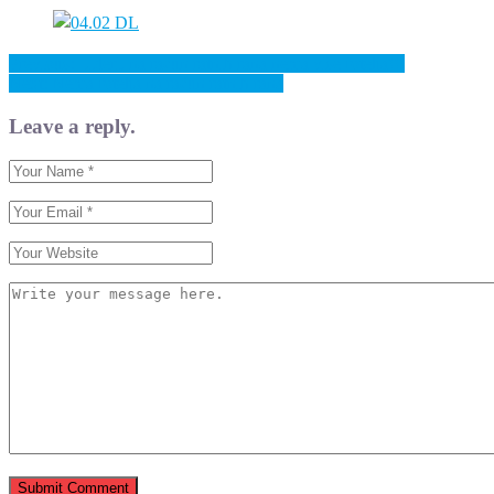
Previous: Lideri, na račun ratnih rana nema više fotelja!!!
Next: Nema fotelja na račun ratnih rana
Leave a reply.