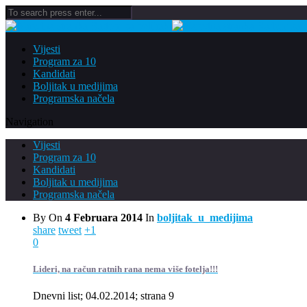
Vijesti
Program za 10
Kandidati
Boljitak u medijima
Programska načela
Navigation
Vijesti
Program za 10
Kandidati
Boljitak u medijima
Programska načela
By
On
4 Februara 2014
In
boljitak_u_medijima
share
tweet
+1
0
Lideri, na račun ratnih rana nema više fotelja!!!
Dnevni list; 04.02.2014; strana 9