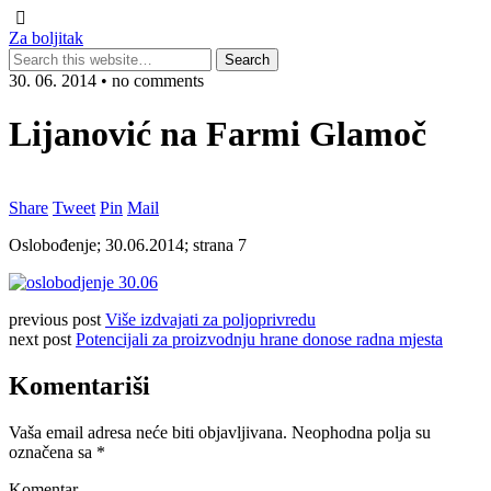
Za boljitak
30. 06. 2014 • no comments
Lijanović na Farmi Glamoč
Share
Tweet
Pin
Mail
Oslobođenje; 30.06.2014; strana 7
previous post
Više izdvajati za poljoprivredu
next post
Potencijali za proizvodnju hrane donose radna mjesta
Komentariši
Vaša email adresa neće biti objavljivana.
Neophodna polja su
označena sa
*
Komentar