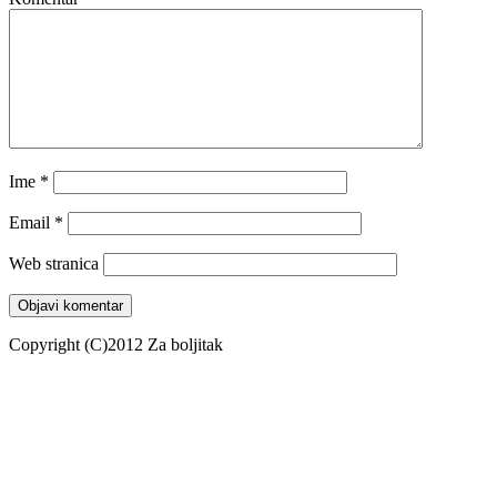
Ime
*
Email
*
Web stranica
Copyright (C)2012 Za boljitak