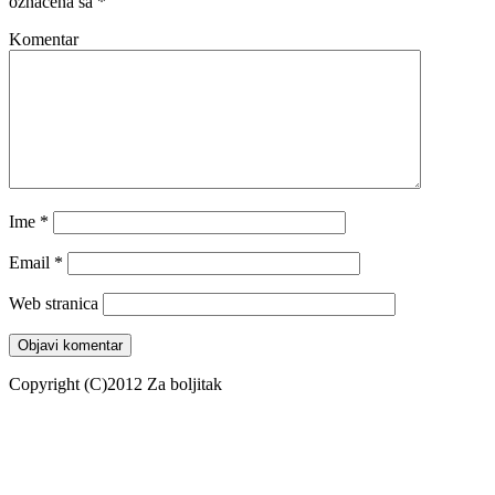
označena sa
*
Komentar
Ime
*
Email
*
Web stranica
Copyright (C)2012 Za boljitak