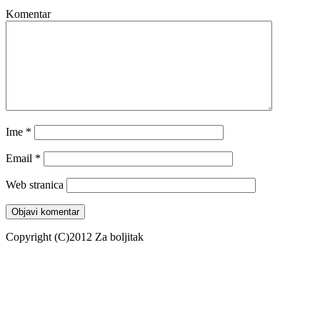
Komentar
Ime
*
Email
*
Web stranica
Copyright (C)2012 Za boljitak