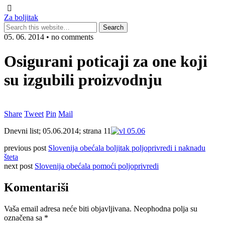
Za boljitak
05. 06. 2014 • no comments
Osigurani poticaji za one koji
su izgubili proizvodnju
Share
Tweet
Pin
Mail
Dnevni list; 05.06.2014; strana 11
previous post
Slovenija obećala boljitak poljoprivredi i naknadu
šteta
next post
Slovenija obećala pomoći poljoprivredi
Komentariši
Vaša email adresa neće biti objavljivana.
Neophodna polja su
označena sa
*