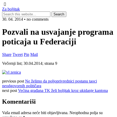
Za boljitak
30. 04. 2014 • no comments
Pozvali na usvajanje programa
poticaja u Federaciji
Share
Tweet
Pin
Mail
Večernji list; 30.04.2014; strana 9
previous post
Ne želimo da poljoprivrednici postanu taoci
neodgovornih političara
next post
Većina građana TK želi boljitak kroz ukidanje kantona
Komentariši
Vaša email adresa neće biti objavljivana.
Neophodna polja su