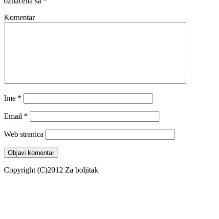
označena sa
*
Komentar
Ime
*
Email
*
Web stranica
Copyright (C)2012 Za boljitak