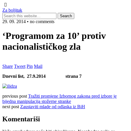
Za boljitak
29. 09. 2014 • no comments
‘Programom za 10’ protiv
nacionalističkog zla
Share
Tweet
Pin
Mail
Dnevni list,
27.9.2014 strana 7
previous post
Tražiti promjene Izbornog zakona pred izbore je
bijedna manipulacija stožerne stranke
next post
Zaustaviti mlade od odlaska iz BiH
Komentariši