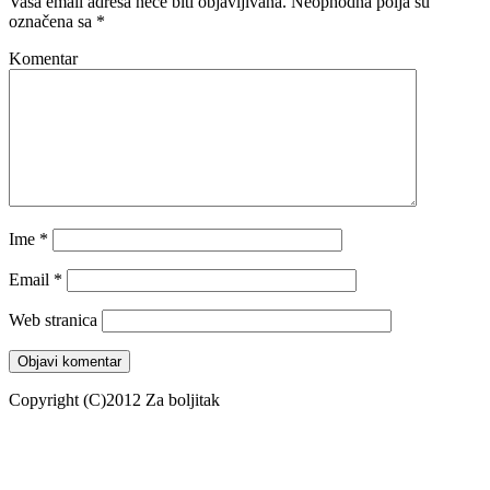
Vaša email adresa neće biti objavljivana.
Neophodna polja su
označena sa
*
Komentar
Ime
*
Email
*
Web stranica
Copyright (C)2012 Za boljitak