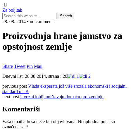
Za boljitak
28. 08. 2014 • no comments
Proizvodnja hrane jamstvo za
opstojnost zemlje
Share
Tweet
Pin
Mail
Dnevni list, 28.08.2014, strana : 20
previous post
Vlada eksperata još više srozala ekonomski i socijalni
standard u TK
next post
Uvozni lobiji uništavaju domaću proizvodnju
Komentariši
Vaša email adresa neće biti objavljivana.
Neophodna polja su
označena sa
*