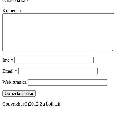
označena sa
*
Komentar
Ime
*
Email
*
Web stranica
Copyright (C)2012 Za boljitak