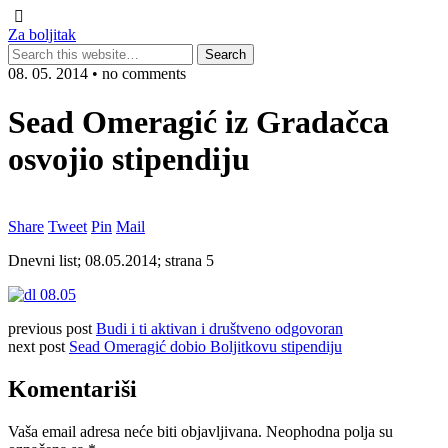
Za boljitak
08. 05. 2014 • no comments
Sead Omeragić iz Gradačca
osvojio stipendiju
Share
Tweet
Pin
Mail
Dnevni list; 08.05.2014; strana 5
previous post
Budi i ti aktivan i društveno odgovoran
next post
Sead Omeragić dobio Boljitkovu stipendiju
Komentariši
Vaša email adresa neće biti objavljivana.
Neophodna polja su