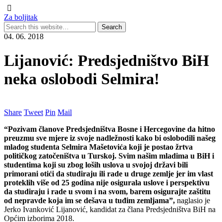
Za boljitak
04. 06. 2018
Lijanović: Predsjedništvo BiH
neka oslobodi Selmira!
Share
Tweet
Pin
Mail
“Pozivam članove Predsjedništva Bosne i Hercegovine da hitno
preuzmu sve mjere iz svoje nadležnosti kako bi oslobodili našeg
mladog studenta Selmira Mašetovića koji je postao žrtva
političkog zatočeništva u Turskoj. Svim našim mladima u BiH i
studentima koji su zbog loših uslova u svojoj državi bili
primorani otići da studiraju ili rade u druge zemlje jer im vlast
proteklih više od 25 godina nije osigurala uslove i perspektivu
da studiraju i rade u svom i na svom, barem osigurajte zaštitu
od nepravde koja im se dešava u tuđim zemljama”
,
naglasio je
Jerko Ivanković Lijanović, kandidat za člana Predsjedništva BiH na
Općim izborima 2018.