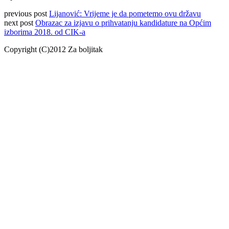
previous post
Lijanović: Vrijeme je da pometemo ovu državu
next post
Obrazac za izjavu o prihvatanju kandidature na Općim
izborima 2018. od CIK-a
Copyright (C)2012 Za boljitak