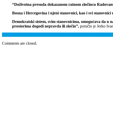
“Doživotna presuda dokazanom ratnom zločincu Radovanu K
Bosna i Hercegovina i njeni stanovnici, kao i svi stanovnici
Demokratski sistem, svim stanovnicima, omogućava da u na
prostorima dogodi nepravda ili zločin”,
poručio je Jerko Iva
Previous: Lijanović: Podržati povećanje minimalne satnice rada na 3
Comments are closed.