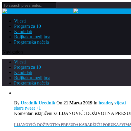
Vijesti
Program za 10
Kandidati
Boljitak u medijima
Programska načela
Navigation
Vijesti
Program za 10
Kandidati
Boljitak u medijima
Programska načela
By
Urednik Urednik
On
21 Marta 2019
In
header
,
vijesti
share
tweet
+1
Komentari isključeni
za LIJANOVIĆ: DOŽIVOTNA PRESU
LIJANOVIĆ: DOŽIVOTNA PRESUDA KARADŽIĆU PORUKA SVIMA 