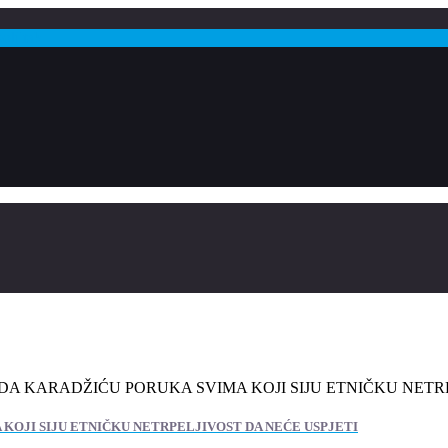
DA KARADŽIĆU PORUKA SVIMA KOJI SIJU ETNIČKU NETRP
KOJI SIJU ETNIČKU NETRPELJIVOST DA NEĆE USPJETI