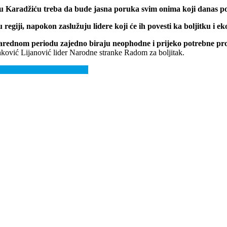
aradžiću treba da bude jasna poruka svim onima koji danas poku
 u regiji, napokon zaslužuju lidere koji će ih povesti ka boljitku 
rednom periodu zajedno biraju neophodne i prijeko potrebne prom
nković Lijanović lider Narodne stranke Radom za boljitak.
,59KM kao početno rješenje!