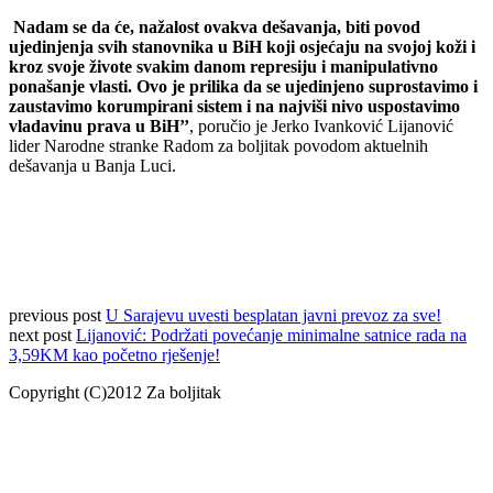
Nadam se da će, nažalost ovakva dešavanja, biti povod
ujedinjenja svih stanovnika u BiH koji osjećaju na svojoj koži i
kroz svoje živote svakim danom represiju i manipulativno
ponašanje vlasti. Ovo je prilika da se ujedinjeno suprostavimo i
zaustavimo korumpirani sistem i na najviši nivo uspostavimo
vladavinu prava u BiH’’
, poručio je Jerko Ivanković Lijanović
lider Narodne stranke Radom za boljitak povodom aktuelnih
dešavanja u Banja Luci.
previous post
U Sarajevu uvesti besplatan javni prevoz za sve!
next post
Lijanović: Podržati povećanje minimalne satnice rada na
3,59KM kao početno rješenje!
Copyright (C)2012 Za boljitak