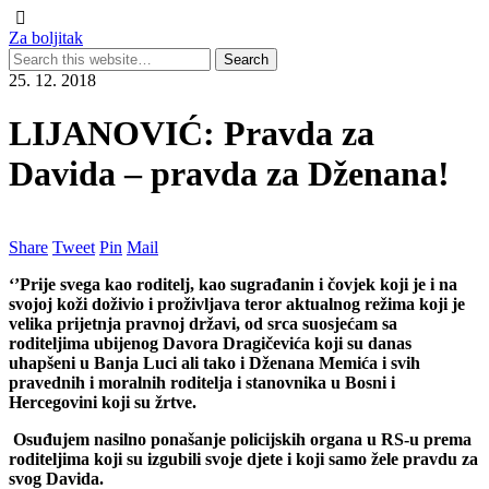
Za boljitak
25. 12. 2018
LIJANOVIĆ: Pravda za
Davida – pravda za Dženana!
Share
Tweet
Pin
Mail
‘’Prije svega kao roditelj, kao sugrađanin i čovjek koji je i na
svojoj koži doživio i proživljava teror aktualnog režima koji je
velika prijetnja pravnoj državi, od srca suosjećam sa
roditeljima ubijenog Davora Dragičevića koji su danas
uhapšeni u Banja Luci ali tako i Dženana Memića i svih
pravednih i moralnih roditelja i stanovnika u Bosni i
Hercegovini koji su žrtve.
Osuđujem nasilno ponašanje policijskih organa u RS-u prema
roditeljima koji su izgubili svoje djete i koji samo žele pravdu za
svog Davida.