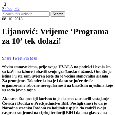
Za boljitak
08. 10. 2018
Lijanović: Vrijeme ‘Programa
za 10’ tek dolazi!
Share
Tweet
Pin
Mail
“Svim stanovnicima, prije svega HVALA na podršci i hvala što
su izašli na izbore i obavili svoju građansku dužnost. Ono što je
istina i u šta sam uvjeren jeste da je većina stanovnika glasala
Za promjene. Također istina je i da su se jučer desile
organizovane izborne neregularnosti na biračkim mjestima koje
su sada javna tajna.
Ako smo išta postigli korisno to je da smo zaustavili sastajanje
Čovića i Dodika u Predsjedništvu BiH. Postigli smo i to da je
Narodna stranka Radom za boljitak uspjela da zadrži svoju
rasprostranjenost na cijeloj teritoriji BiH i da ima glasove na