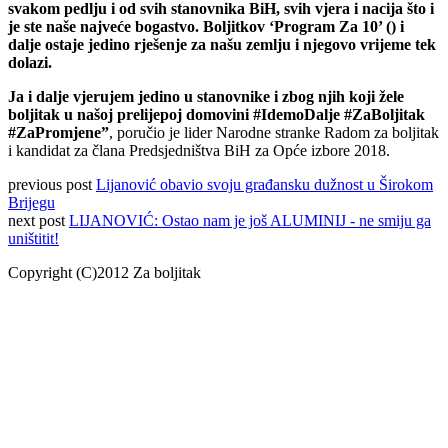
svakom pedlju i od svih stanovnika BiH, svih vjera i nacija što i
je ste naše najveće bogastvo. Boljitkov ‘Program Za 10’ () i
dalje ostaje jedino rješenje za našu zemlju i njegovo vrijeme tek
dolazi.
Ja i dalje vjerujem jedino u stanovnike i zbog njih koji žele
boljitak u našoj prelijepoj domovini #IdemoDalje #ZaBoljitak
#ZaPromjene”
, poručio je lider Narodne stranke Radom za boljitak
i kandidat za člana Predsjedništva BiH za Opće izbore 2018.
previous post
Lijanović obavio svoju građansku dužnost u Širokom
Brijegu
next post
LIJANOVIĆ: Ostao nam je još ALUMINIJ - ne smiju ga
uništitit!
Copyright (C)2012 Za boljitak