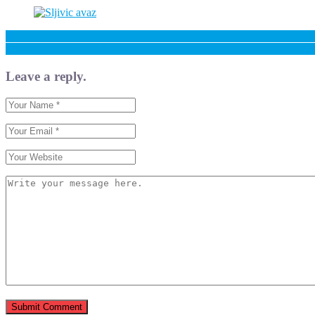
Previous: Razvoj poljoprivrede i nova radna mjesta u Livnu s Boljitk
Next: Sigurna krv za svakog Bosanca i Hercegovca je naša moralna 
Leave a reply.