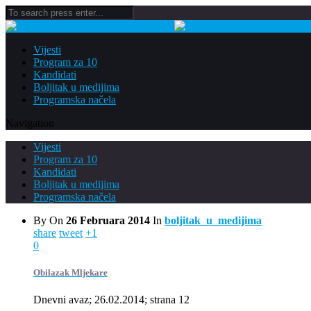
Vijesti
Program za 10
Kandidati
Boljitak u medijima
Programska načela
Navigation
Vijesti
Program za 10
Kandidati
Boljitak u medijima
Programska načela
By
On
26 Februara 2014
In
boljitak_u_medijima
share
tweet
+1
0
Obilazak Mljekare
Dnevni avaz; 26.02.2014; strana 12